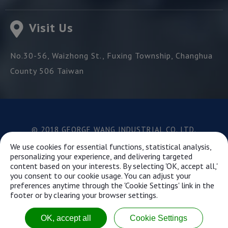
Visit Us
No.30-56, Waizhong St.,
Fuxing Township,
Changhua
County
506
Taiwan
© 2018 GEORGE WANG INDUSTRIAL CO.,LTD.
Best viewed with Google Chrome, Firefox, IE 10 and
We use cookies for essential functions, statistical analysis,
above.
personalizing your experience, and delivering targeted
content based on your interests. By selecting 'OK, accept all,'
you consent to our cookie usage. You can adjust your
preferences anytime through the 'Cookie Settings' link in the
This website uses cookies to ensure you get the best
footer or by clearing your browser settings.
experience on our website.
Learn more...
OK, accept all
Cookie Settings
Got it!