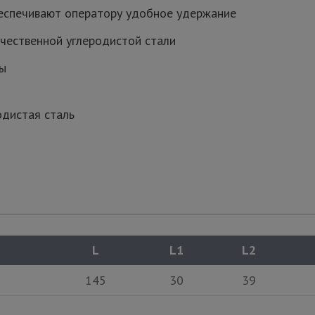
еспечивают оператору удобное удержание
чественной углеродистой стали
ны
одистая сталь
L
L1
L2
145
30
39