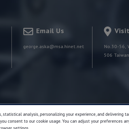
Email Us
Visi
george.aska@msa.hinet.net
No.30-56, 
506
Taiwa
, statistical analysis, personalizing your experience, and delivering 
© 2018 GEORGE WANG INDUSTRIAL CO.,LTD.
l,' you consent to our cookie usage. You can adjust your preferences an
Best viewed with Google Chrome, Firefox, IE 10 and above.
browser settings.