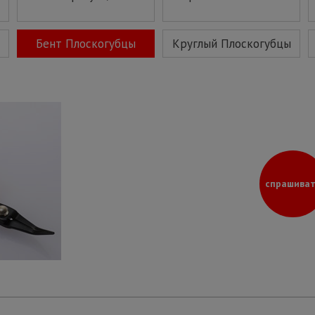
Бент Плоскогубцы
Круглый Плоскогубцы
спрашиват