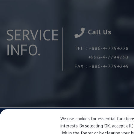
SERVICE
Call Us
INFO.
TEL：
+886-4-7794228
+886-4-7794230
FAX：
+886-4-7794249
We use cookies for essential functions
interests. By selecting 'OK, accept al
link in the footer or by clearing your 