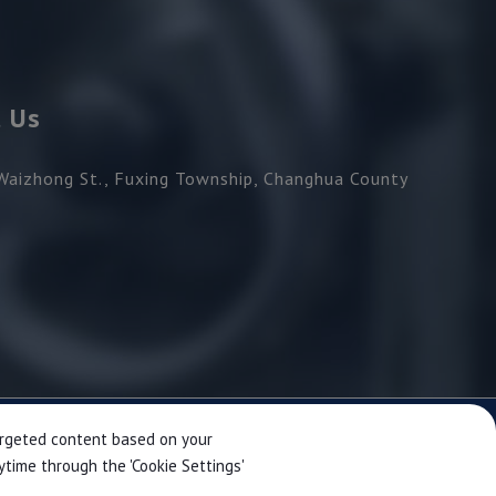
t Us
Waizhong St.,
Fuxing Township,
Changhua County
n
targeted content based on your
ytime through the 'Cookie Settings'